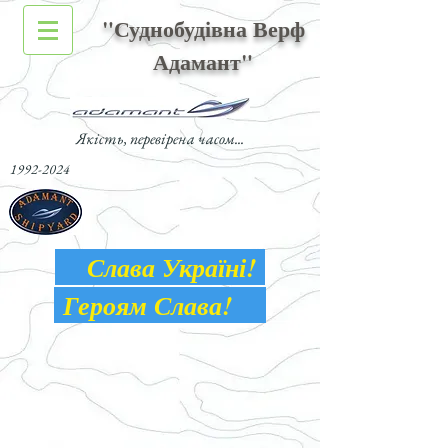
"Суднобудівна Верф
Адамант"
Якість, перевірена часом...
1992-2024
Слава Україні!
Героям Слава!