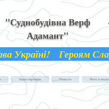
"Суднобудівна Верф
Адамант"
а Україні! Героям С
и
Наши партнеры
Новости
Фото и видео