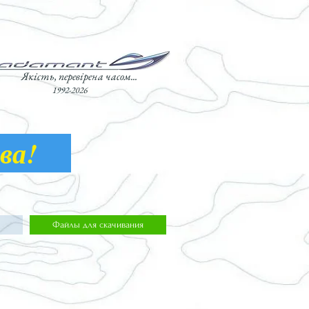
Якість, перевірена часом...
1992-2026
лава!
Файлы для скачивания