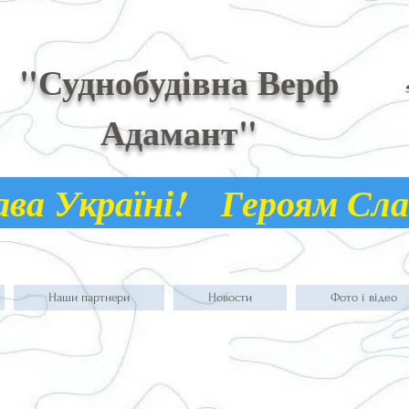
"Суднобудівна Верф
Адамант"
а Україні! Героям С
Наши партнери
Новости
Фото і відео