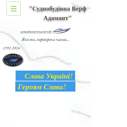
"Суднобудівна Верф
Адамант"
Якість, перевірена часом...
1992-2024
Слава Україні!
Героям Слава!