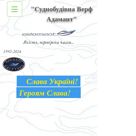
"Суднобудівна Верф
Адамант"
Якість, перевірена часом...
1992-2024
Слава Україні!
Героям Слава!