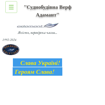
"Суднобудівна Верф
Адамант"
Якість, перевірена часом...
1992-2024
Слава Україні!
Героям Слава!