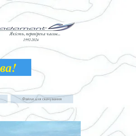
Якість, перевірена часом...
1992-2024
лава!
Файли для скачування