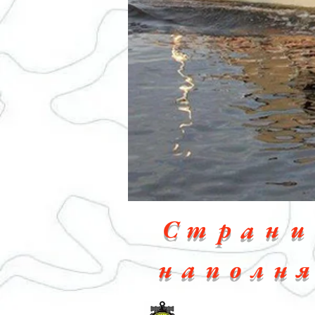
С
т
р
н
и
а
н
а
п
о
л
н
я