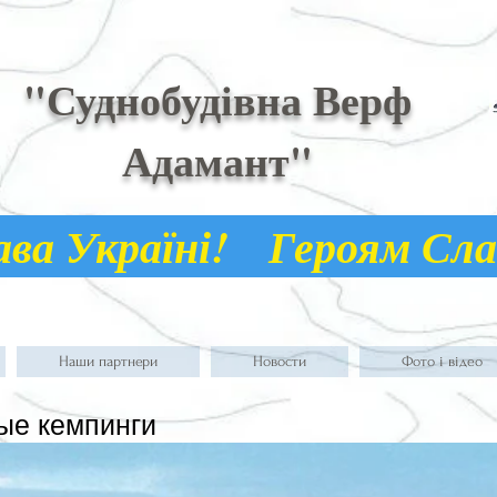
"Суднобудівна Верф
Адамант"
а Україні! Героям С
Наши партнери
Новости
Фото і відео
ые кемпинги