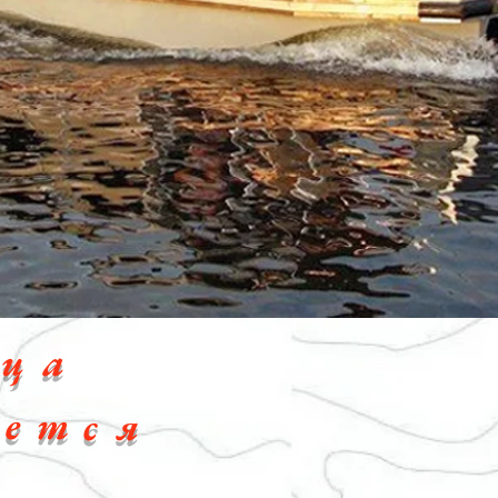
ц
а
е
т
с
я