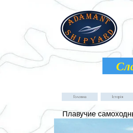
Слав
Головна
Історія
Плавучие самоходн