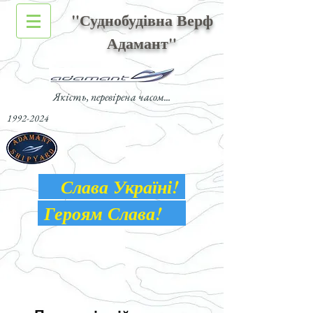
"Суднобудівна Верф
Адамант"
Якість, перевірена часом...
1992-2024
Слава Україні!
Героям Слава!