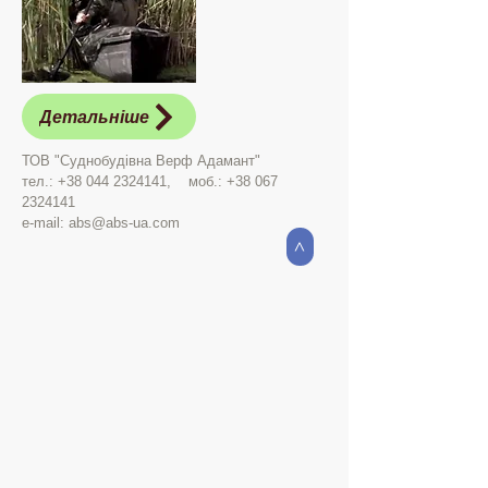
Детальніше
ТОВ "Суднобудівна Верф Адамант"
тел.:
+38 044 2324141
, моб.:
+38 067
2324141
e-mail:
abs@abs-ua.com
>