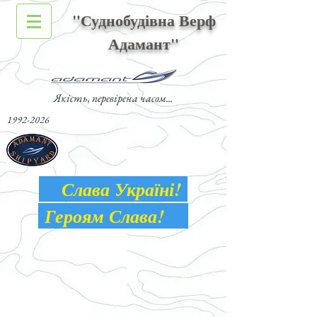
"Суднобудівна Верф
Адамант"
Якість, перевірена часом...
1992-2026
Слава Україні!
Героям Слава!