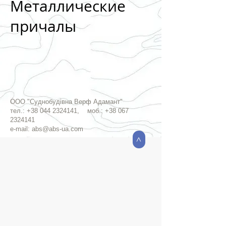
Металлические
причалы
ООО "Суднобудівна Верф Адамант"
тел.:
+38 044 2324141
, моб.:
+38 067
2324141
e-mail:
abs@abs-ua.com
>