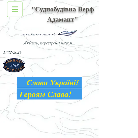
"Суднобудівна Верф
Адамант"
Якість, перевірена часом...
1992-2026
Слава Україні!
Героям Слава!