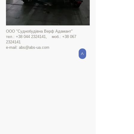
ООО "Суднобудівна Верф Адамант"
тел.:
+38 044 2324141
, моб.:
+38 067
2324141
e-mail:
abs@abs-ua.com
>