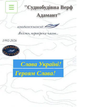
"Суднобудівна Верф
Адамант"
Якість, перевірена часом...
1992-2026
Слава Україні!
Героям Слава!