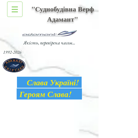
"Суднобудівна Верф
Адамант"
Якість, перевірена часом...
1992-2026
Слава Україні!
Героям Слава!