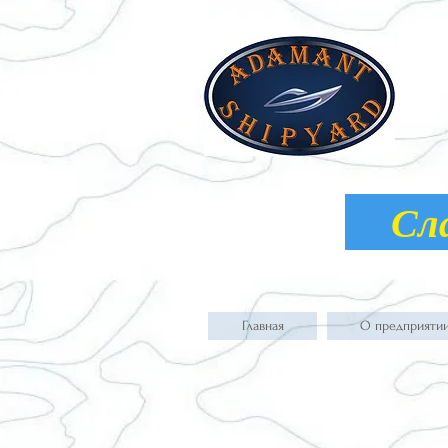
Слав
Главная
О предприяти