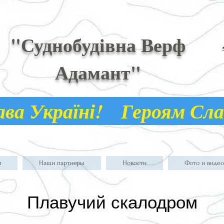
"Суднобудівна Верф
Адамант"
а Україні! Героям С
и
Наши партнеры
Новости
Фото и видео
Плавучий скалодром