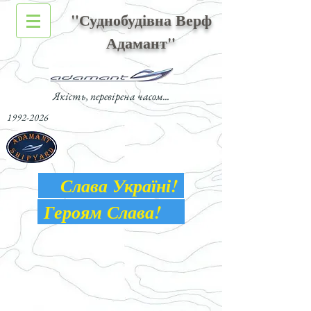
"Суднобудівна Верф
Адамант"
Якість, перевірена часом...
1992-2026
Слава Україні!
Героям Слава!